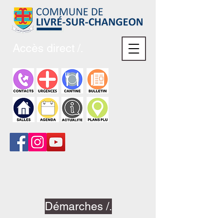
Accès direct /.
Démarches /.