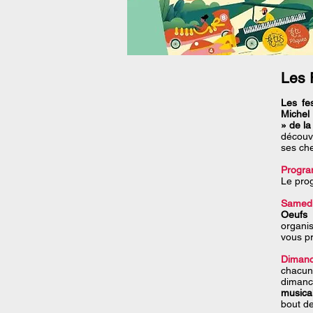
Les 
Les fe
Michel 
» de l
découvr
ses ch
Progr
Le pro
Samedi
Oeufs
p
organis
vous p
Dimanc
chacun
dimanch
musica
bout de