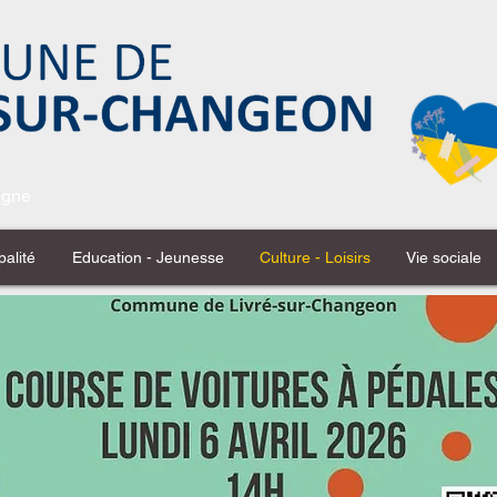
tagne
palité
Education - Jeunesse
Culture - Loisirs
Vie sociale