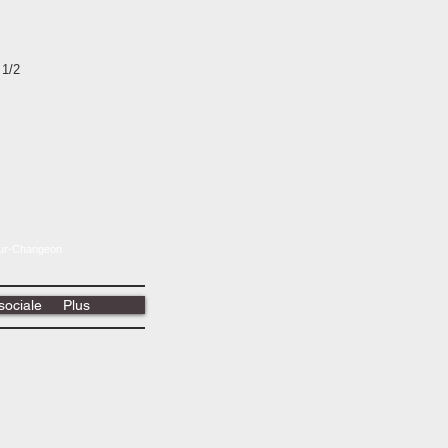
1/2
-sur-Changeon
sociale
Plus