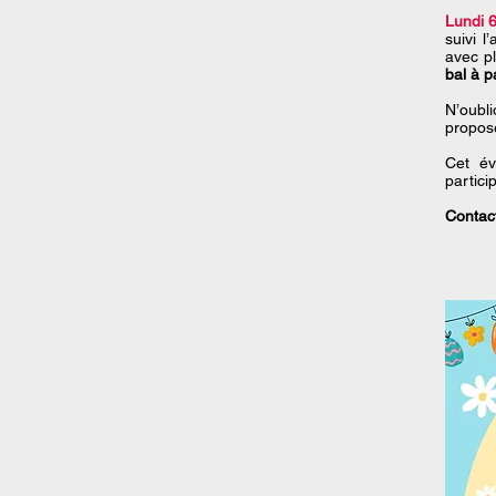
Lundi 6
suivi l
avec pl
bal à 
N’oubl
proposé
Cet év
partici
Contac