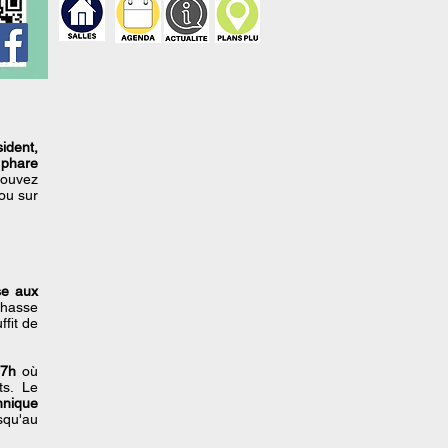
ident,
 phare
pouvez
ou sur
e aux
chasse
ffit de
17h
où
ts. Le
hnique
squ'au