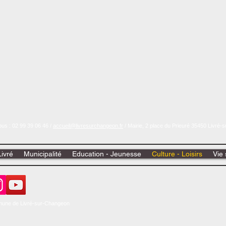
us : 02 99 39 06 46 /
accueil@livresurchangeon.fr
/ Mairie, 2 place du Prieuré 35450 Livré
Livré
Municipalité
Education - Jeunesse
Culture - Loisirs
Vie 
une de Livré-sur-Changeon