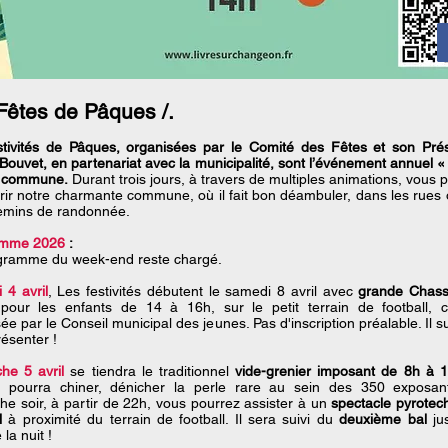
Fêtes de Pâques /.
stivités de Pâques, organisées par le Comité des Fêtes et son Prés
Bouvet, en partenariat avec la municipalité, sont l’événement annuel «
a commune.
Durant trois jours, à travers de multiples animations, vous 
ir notre charmante commune, où il fait bon déambuler, dans les rues 
emins de randonnée.
amme 2026
:
gramme du week-end reste chargé.
 4 avril
, Les festivités débutent le samedi 8 avril avec
grande Chass
our les enfants de 14 à 16h, sur le petit terrain de football, 
ée par le Conseil municipal des jeunes. Pas d'inscription préalable. Il su
résenter !
he 5 avril
se tiendra le traditionnel
vide-grenier imposant de 8h à 
 pourra chiner, dénicher la perle rare au sein des 350 exposan
e soir, à partir de 22h, vous pourrez assister à un
spectacle pyrotec
l
à proximité du terrain de football. Il sera suivi du
deuxième bal
ju
 la nuit !