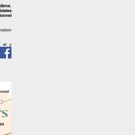
odème
,
édales
tionnel
uration
t et y