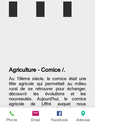
Chevaux comice
Affiche du Comice
Expo des enfants
Chevaux
Affiche
Expo
comice
du
des
Comice
enfants
Agriculture - Comice /.
Au 19ème siècle, le comice était une
fête agricole qui permettait au milieu
rural de se retrouver pour échanger,
découvrir les évolutions et les
nouveautés. Aujourd’hui, le comice
agricole de Liffré auquel nous
appartenons donne l’occasion de
rencontrer les professionnels de
l’agriculture et de redécouvrir des
Phone
Email
Facebook
Adresse
images, des gestes, des techniques,
des valeurs profondément liés au