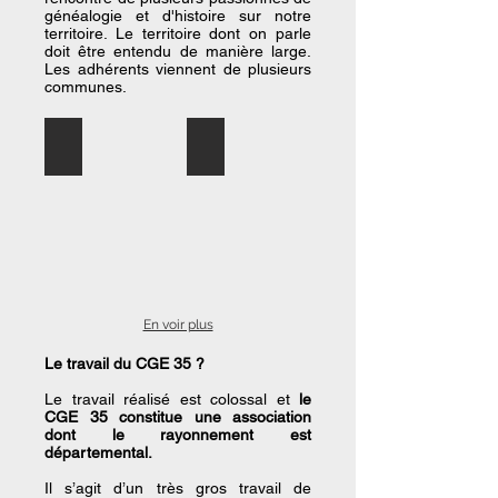
généalogie et d'histoire sur notre
territoire. Le territoire dont on parle
doit être entendu de manière large.
Les adhérents viennent de plusieurs
communes.
Ancien acte de Baptême
Quelques membres
Retrouvez
Toute
la
l'équipe
date
n'est
de
pas
rédaction
présente
de
!
cet
acte...
En voir plus
Le travail du CGE 35 ?
Le travail réalisé est colossal et
le
CGE 35 constitue une association
dont le rayonnement est
départemental.
Il s’agit d’un très gros travail de